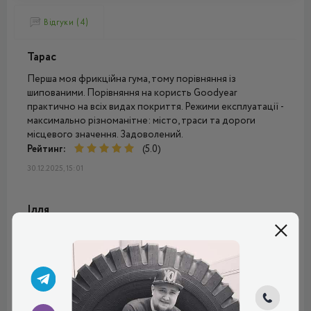
Відгуки (4)
Тарас
Перша моя фрикційна гума, тому порівняння із
шипованими. Порівняння на користь Goodyear
практично на всіх видах покриття. Режими експлуатації -
максимально різноманітне: місто, траси та дороги
місцевого значення. Задоволений.
Рейтинг:
(5.0)
30.12.2025, 15:01
Ілля
Не знаю, що тут можна сказати. Шини брав у тому році,
вони дуже добрі, рекомендую. Машина стала помітно
краще слухатись, особливо це видно на мокрому
асфальті. На снігу, звичайно, теж все чудово. Зчеплення
набагато краще, ніж інші моделі преміум-сегмента.
Порівнюю з Бріджстоун і Піреллі, які раніше брав.