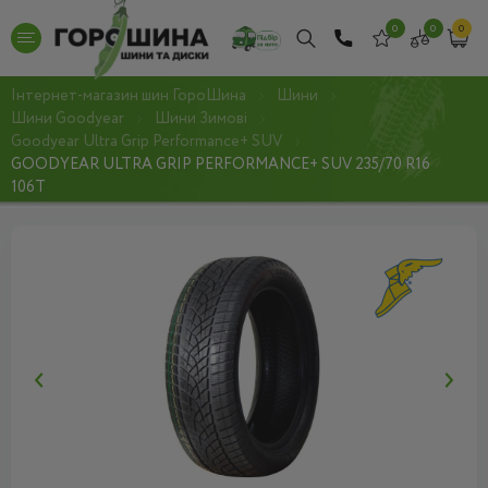
0
0
0
Інтернет-магазин шин ГороШина
Шини
Шини Goodyear
Шини Зимові
Goodyear Ultra Grip Performance+ SUV
GOODYEAR ULTRA GRIP PERFORMANCE+ SUV 235/70 R16
106T