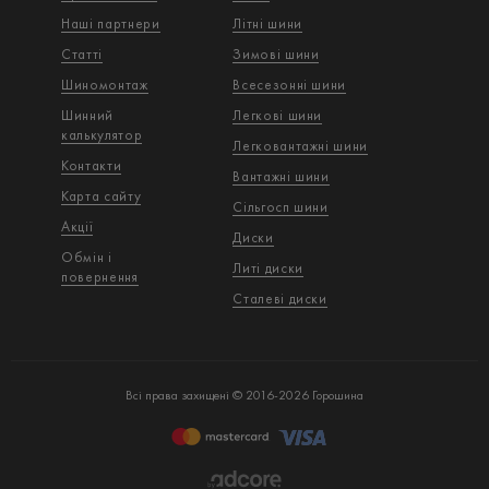
Наші партнери
Літні шини
Статті
Зимові шини
Шиномонтаж
Всесезонні шини
Шинний
Легкові шини
калькулятор
Легковантажнi шини
Контакти
Вантажнi шини
Карта сайту
Сільгосп шини
Акції
Диски
Обмін і
Литі диски
повернення
Сталеві диски
Всі права захищені © 2016-2026 Горошина