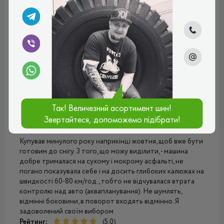
Ілля
Не знаю, що тут можна сказати. Шини брав у тому році,
вони дуже добрі, рекомендую. Машина стала помітно
краще слухатись, особливо це видно на мокрому
асфальті. На снігу, звичайно, теж все чудово. Зчеплення
набагато краще, ніж інші моделі преміум-сегмента.
Порівнюю з Бріджстоун і Піреллі, які раніше брав.
Рейтинг:
(5.0)
16.09.2025, 14:19
Так! Величезний асортимент шин!
Звертайтеся, допоможемо підібрати!
Іван
Купував минулого року наприкінці жовтня, щоб вже бути
готовим до снігу. З того, що можу виділити, - машина
добре трималася на сухому і мокрому асфальті, не
погано показувала себе і на досить глибоких калюжах на
швидкості 60-80 км/год., тобто не відчувалася втрата
контролю над авто (аквапланування). Не шумлять,
відмінні боковини, в поворот входять відмінно. Я
задоволений своїм вибором
Рейтинг:
(5.0)