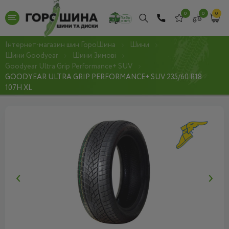
0
0
0
Інтернет-магазин шин ГороШина
Шини
Шини Goodyear
Шини Зимові
Goodyear Ultra Grip Performance+ SUV
GOODYEAR ULTRA GRIP PERFORMANCE+ SUV 235/60 R18
107H XL