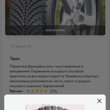
ВСЕСЕЗОННІ
Відгуки (4)
Тарас
Перша моя фрикційна гума, тому порівняння із
шипованими. Порівняння на користь Goodyear
практично на всіх видах покриття. Режими експлуатації -
максимально різноманітне: місто, траси та дороги
місцевого значення. Задоволений.
Рейтинг:
(5.0)
30.12.2025, 15:01