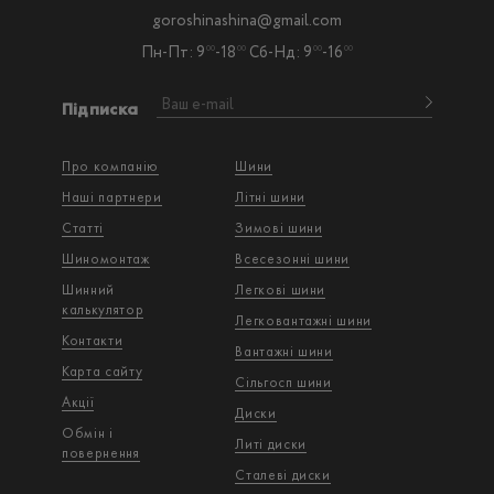
goroshinashina@gmail.com
Пн-Пт: 9
-18
Сб-Нд: 9
-16
00
00
00
00
Підписка
Про компанію
Шини
Наші партнери
Літні шини
Статті
Зимові шини
Шиномонтаж
Всесезонні шини
Шинний
Легкові шини
калькулятор
Легковантажнi шини
Контакти
Вантажнi шини
Карта сайту
Сільгосп шини
Акції
Диски
Обмін і
Литі диски
повернення
Сталеві диски