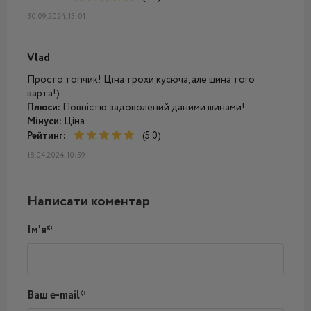
30.09.2024, 13:01
Vlad
Просто топчик! Ціна трохи кусюча, але шина того
варта!)
Плюси:
Повністю задоволений даними шинами!
Мінуси:
Ціна
Рейтинг:
(5.0)
18.04.2024, 10:59
Написати коментар
Ім'я*
Ваш e-mail*