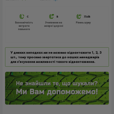
C
B
72dB
Економічність
Зчеплення на
Рівень шуму
витрати
мокрої дорозі
пального
У деяких випадках ми не можемо відвантажити 1, 2, 3
шт., тому просимо звертатися до наших менеджерів
для з’ясування можливості такого відвантаження.