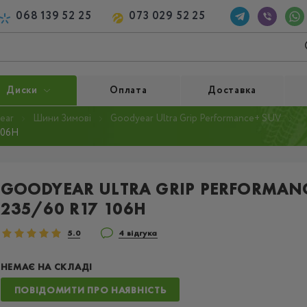
068 139 52 25
073 029 52 25
Диски
Оплата
Доставка
ear
Шини Зимові
Goodyear Ultra Grip Performance+ SUV
106H
GOODYEAR ULTRA GRIP PERFORMAN
235/60 R17 106H
5.0
4 відгука
НЕМАЄ НА СКЛАДІ
ПОВІДОМИТИ ПРО НАЯВНІСТЬ