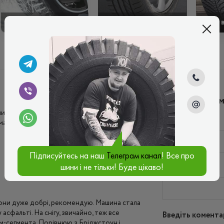
ЗИМОВІ
ЛІТНІ
Написати ко
ми. Порівняння на користь Goodyear
Ім'я*
максимально різноманітне: місто, траси та
Підписуйтесь на наш
Телеграм канал
! Все про
шини і не тільки! Буде цікаво!
Ваш e-mail*
вони дуже добрі, рекомендую. Машина стала
сфальті. На снігу, звичайно, теж все
Введіть комента
ум-сегмента. Порівнюю з Бріджстоун і