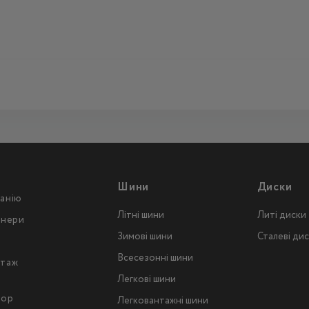
Шини
Диски
анію
Літні шини
Литі диски
тнери
Зимові шини
Сталеві ди
Всесезонні шини
таж
Легкові шини
тор
Легковантажнi шини