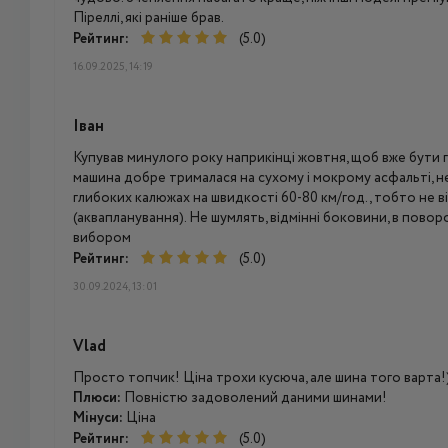
Піреллі, які раніше брав.
Рейтинг:
(5.0)
16.09.2025, 14:19
Іван
Купував минулого року наприкінці жовтня, щоб вже бути го
машина добре трималася на сухому і мокрому асфальті, не
глибоких калюжах на швидкості 60-80 км/год., тобто не 
(аквапланування). Не шумлять, відмінні боковини, в пово
вибором
Рейтинг:
(5.0)
30.09.2024, 13:01
Vlad
Просто топчик! Ціна трохи кусюча, але шина того варта!
Плюси:
Повністю задоволений даними шинами!
Мінуси:
Ціна
Рейтинг:
(5.0)