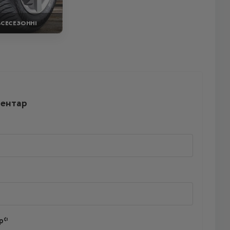
ВСЕСЕЗОННІ
ментар
р*