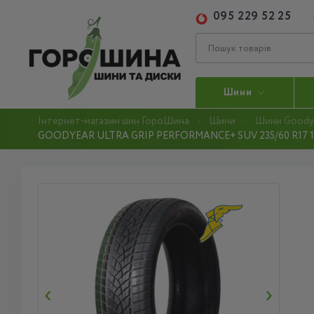
095 229 52 25
Шини
Інтернет-магазин шин ГороШина
Шини
Шини Goody
GOODYEAR ULTRA GRIP PERFORMANCE+ SUV 235/60 R17 