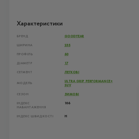
Характеристики
БРЕНД
GOODYEAR
ШИРИНА
235
ПРОФІЛЬ
60
ДІАМЕТР
17
СЕГМЕНТ
ЛЕГКОВІ
ULTRA GRIP PERFORMANCE+
МОДЕЛЬ
SUV
СЕЗОН
ЗИМОВІ
ІНДЕКС
106
НАВАНТАЖЕННЯ
ІНДЕКС ШВИДКОСТІ
H