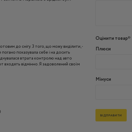
Оцінити товар*
товим до снігу. З того, що можу виділити, -
Плюси
 погано показувала себе і на досить
відчувалася втрата контролю над авто
рот входять відмінно. Я задоволений своїм
Мінуси
)