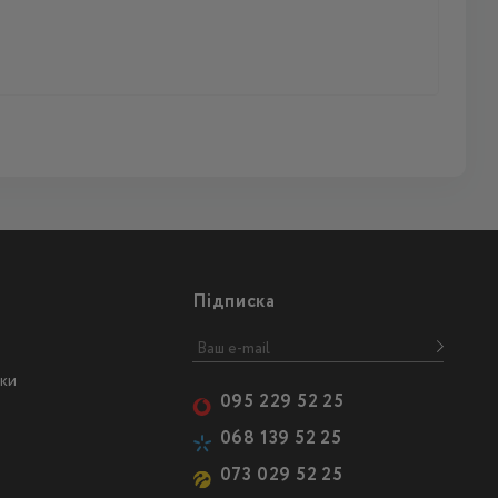
Підписка
ски
095 229 52 25
068 139 52 25
073 029 52 25