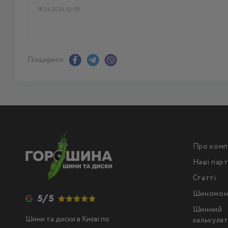
18.04.2024, 10:59
Поширити:
Про комп
Наші пар
Статті
Шиномон
5/5
Шинний
Шини та диски в Києві по
калькуля