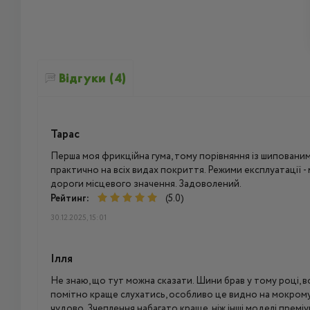
Відгуки (4)
Тарас
Перша моя фрикційна гума, тому порівняння із шиповани
практично на всіх видах покриття. Режими експлуатації - 
дороги місцевого значення. Задоволений.
Рейтинг:
(5.0)
30.12.2025, 15:01
Ілля
Не знаю, що тут можна сказати. Шини брав у тому році, 
помітно краще слухатись, особливо це видно на мокрому а
чудово. Зчеплення набагато краще, ніж інші моделі премі