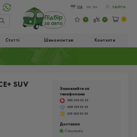
UA
RU
УВІЙТИ
0
0
0
Статті
Шиномонтаж
Контакти
CE+ SUV
Замовляйте за
телефонами
095 229 52 25
068 139 52 25
073 029 52 25
Доставка
Самовивіз