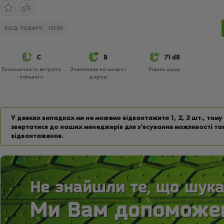
КОД ТОВАРУ:
13720
C
B
71dB
Економічність витрати
Зчеплення на мокрої
Рівень шуму
пального
дорозі
У деяких випадках ми не можемо відвантажити 1, 2, 3 шт., том
звертатися до наших менеджерів для з’ясування можливості та
відвантаження.