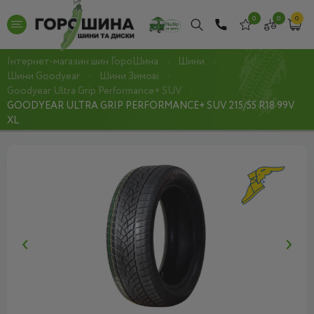
0
0
0
Інтернет-магазин шин ГороШина
Шини
Шини Goodyear
Шини Зимові
Goodyear Ultra Grip Performance+ SUV
GOODYEAR ULTRA GRIP PERFORMANCE+ SUV 215/55 R18 99V
XL