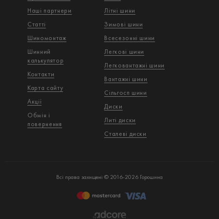
Наші партнери
Літні шини
Статті
Зимові шини
Шиномонтаж
Всесезонні шини
Шинний
Легкові шини
калькулятор
Легковантажнi шини
Контакти
Вантажнi шини
Карта сайту
Сільгосп шини
Акції
Диски
Обмін і
Литі диски
повернення
Сталеві диски
Всі права захищені © 2016-2026 Горошина