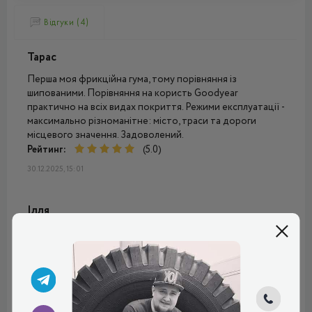
Відгуки (4)
Тарас
Перша моя фрикційна гума, тому порівняння із
шипованими. Порівняння на користь Goodyear
практично на всіх видах покриття. Режими експлуатації -
максимально різноманітне: місто, траси та дороги
місцевого значення. Задоволений.
Рейтинг:
(5.0)
30.12.2025, 15:01
Ілля
Не знаю, що тут можна сказати. Шини брав у тому році,
вони дуже добрі, рекомендую. Машина стала помітно
краще слухатись, особливо це видно на мокрому
асфальті. На снігу, звичайно, теж все чудово. Зчеплення
набагато краще, ніж інші моделі преміум-сегмента.
Порівнюю з Бріджстоун і Піреллі, які раніше брав.