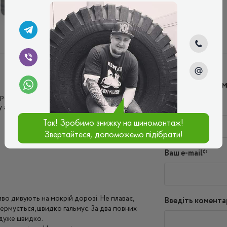
ЗИМОВІ
ЛІТНІ
Написати ко
расне зчеплення, керування чітке та
Ім'я*
у асфальті. Зношуються шини не швидко,
Так! Зробимо знижку на шиномонтаж!
Звертайтеся, допоможемо підібрати!
Ваш e-mail*
во дивують на мокрій дорозі. Не плаває,
Введіть комента
кермується, швидко гальмує. За два повних
 дуже швидко.