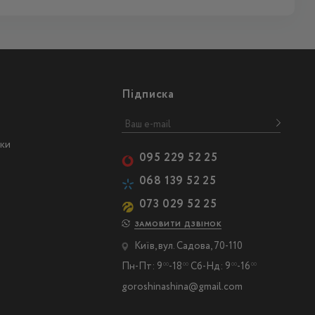
Підписка
ски
095 229 52 25
068 139 52 25
073 029 52 25
ЗАМОВИТИ ДЗВІНОК
Київ, вул. Садова, 70-110
Пн-Пт: 9
-18
Сб-Нд: 9
-16
00
00
00
00
goroshinashina@gmail.com