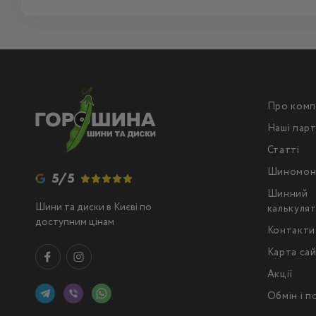
Про комп
Наші пар
Статті
Шиномон
5/5
Шинний
Шини та диски в Києві по
калькуля
доступним цінам
Контакти
Карта са
Акції
Обмін і 