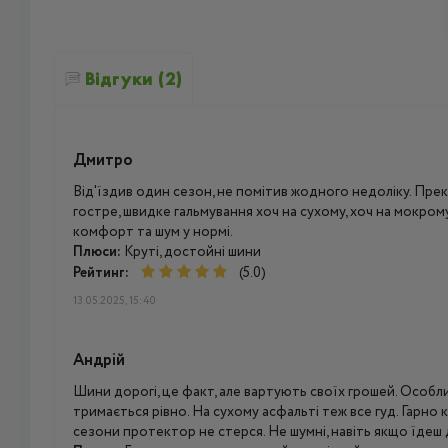
Відгуки (2)
Дмитро
Від'їздив один сезон, не помітив жодного недоліку. Прек
гостре, швидке гальмування хоч на сухому, хоч на мокром
комфорт та шум у нормі.
Плюси:
Круті, достойні шини
Рейтинг:
(5.0)
13.05.2025, 15:40
Андрій
Шини дорогі, це факт, але вартують своїх грошей. Особли
тримається рівно. На сухому асфальті теж все гуд. Гарно 
сезони протектор не стерся. Не шумні, навіть якщо їдеш