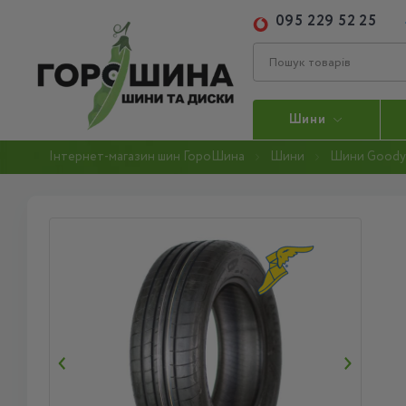
095 229 52 25
Шини
Інтернет-магазин шин ГороШина
Шини
Шини Goody