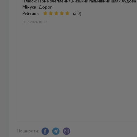
Плюси:
Гарне зчеплення, низький гальмівний шлях, чудова 
Мінуси:
Дорогі
Рейтинг:
(5.0)
17.06.2024, 10:57
Поширити: