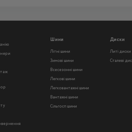
Шини
Диски
анію
Літні шини
Литі диски
тнери
Зимові шини
Сталеві ди
Всесезонні шини
таж
Легкові шини
тор
Легковантажнi шини
Вантажнi шини
йту
Сільгосп шини
повернення