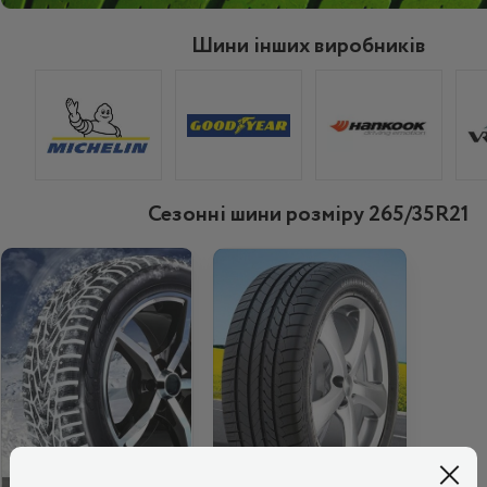
Шини інших виробників
Сезонні шини розміру 265/35R21