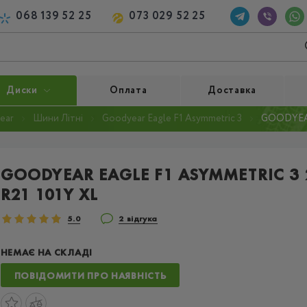
068 139 52 25
073 029 52 25
Диски
Оплата
Доставка
ear
Шини Літні
Goodyear Eagle F1 Asymmetric 3
GOODYEAR
GOODYEAR EAGLE F1 ASYMMETRIC 3
R21 101Y XL
5.0
2 відгука
НЕМАЄ НА СКЛАДІ
ПОВІДОМИТИ ПРО НАЯВНІСТЬ