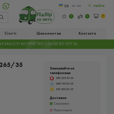
UA
RU
УВІЙТИ
0
0
0
Статті
Шиномонтаж
Контакти
 EAGLE F1 ASYMMETRIC 3 265/35 R21 101Y XL
 265/35
Замовляйте за
телефонами
095 229 52 25
068 139 52 25
073 029 52 25
Доставка
Самовивіз
Нова пошта