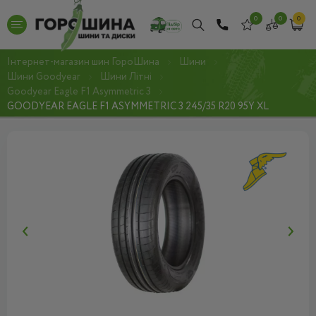
0
0
0
Інтернет-магазин шин ГороШина
Шини
Шини Goodyear
Шини Літні
Goodyear Eagle F1 Asymmetric 3
GOODYEAR EAGLE F1 ASYMMETRIC 3 245/35 R20 95Y XL