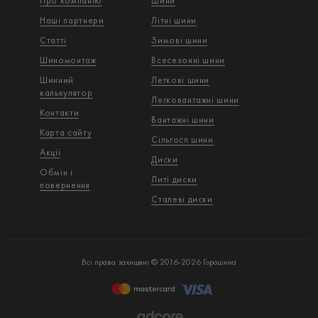
Про компанію
Шини
Наші партнери
Літні шини
Статті
Зимові шини
Шиномонтаж
Всесезонні шини
Шинний
Легкові шини
калькулятор
Легковантажнi шини
Контакти
Вантажнi шини
Карта сайту
Сільгосп шини
Акції
Диски
Обмін і
Литі диски
повернення
Сталеві диски
Всі права захищені © 2016-2026 Горошина