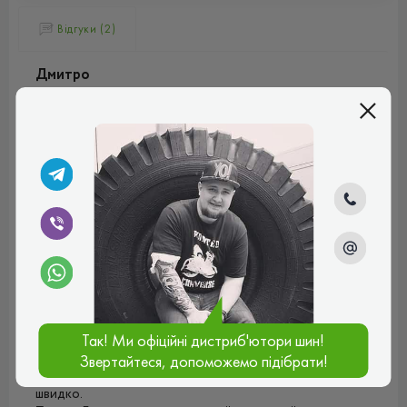
Відгуки (2)
Дмитро
Від'їздив один сезон, не помітив жодного недоліку.
Прекрасне зчеплення, керування чітке та гостре, швидке
гальмування хоч на сухому, хоч на мокрому асфальті.
Зношуються шини не швидко, комфорт та шум у нормі.
Плюси:
Круті, достойні шини
Рейтинг:
(5.0)
13.05.2025, 15:40
Андрій
Шини дорогі, це факт, але вартують своїх грошей.
Особливо дивують на мокрій дорозі. Не плаває,
Так! Ми офіційні дистриб'ютори шин!
тримається рівно. На сухому асфальті теж все гуд. Гарно
кермується, швидко гальмує. За два повних сезони
Звертайтеся, допоможемо підібрати!
протектор не стерся. Не шумні, навіть якщо їдеш дуже
швидко.