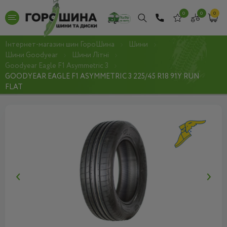
0
0
0
Інтернет-магазин шин ГороШина
Шини
Шини Goodyear
Шини Літні
Goodyear Eagle F1 Asymmetric 3
GOODYEAR EAGLE F1 ASYMMETRIC 3 225/45 R18 91Y RUN
FLAT