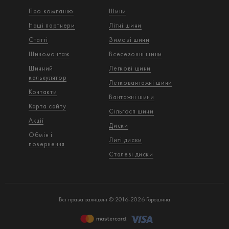
Про компанію
Шини
Наші партнери
Літні шини
Статті
Зимові шини
Шиномонтаж
Всесезонні шини
Шинний
Легкові шини
калькулятор
Легковантажнi шини
Контакти
Вантажнi шини
Карта сайту
Сільгосп шини
Акції
Диски
Обмін і
Литі диски
повернення
Сталеві диски
Всі права захищені © 2016-2026 Горошина