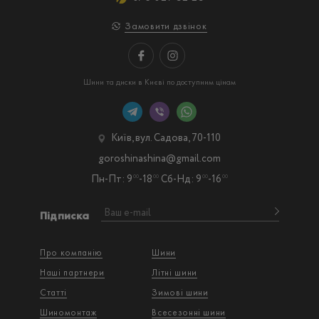
Замовити дзвінок
Шини та диски в Києві по доступним цінам
Київ, вул. Садова, 70-110
goroshinashina@gmail.com
Пн-Пт: 9
-18
Сб-Нд: 9
-16
00
00
00
00
Підписка
Про компанію
Шини
Наші партнери
Літні шини
Статті
Зимові шини
Шиномонтаж
Всесезонні шини