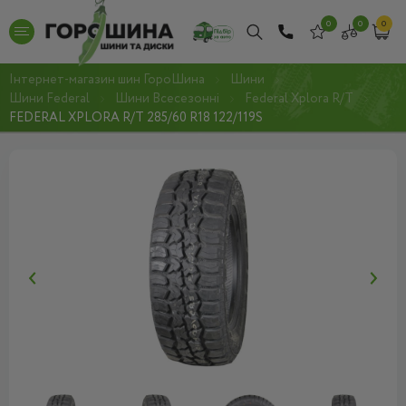
0
0
0
Інтернет-магазин шин ГороШина
Шини
Шини Federal
Шини Всесезонні
Federal Xplora R/T
FEDERAL XPLORA R/T 285/60 R18 122/119S