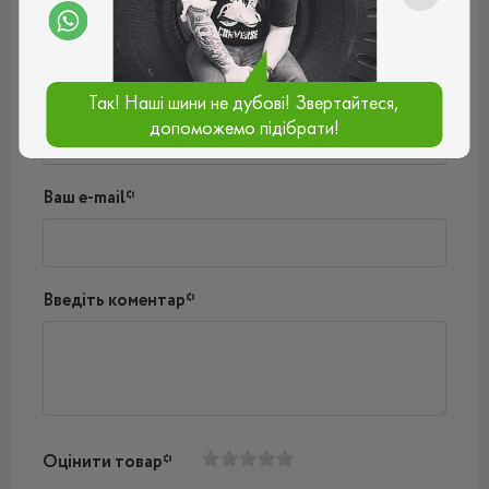
Поки немає коментарів
Написати коментар
Ім'я*
Так! Наші шини не дубові! Звертайтеся,
допоможемо підібрати!
Ваш e-mail*
Введіть коментар*
Оцінити товар*