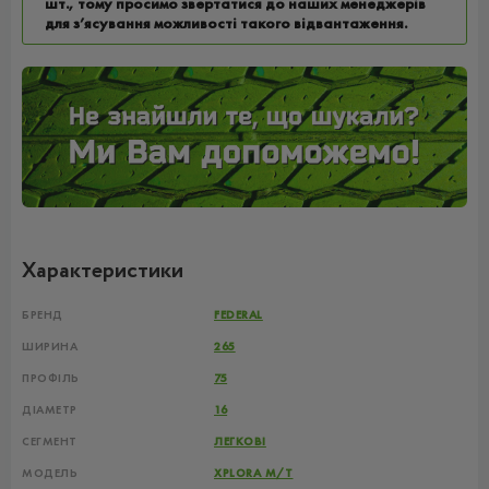
шт., тому просимо звертатися до наших менеджерів
для з’ясування можливості такого відвантаження.
Характеристики
БРЕНД
FEDERAL
ШИРИНА
265
ПРОФІЛЬ
75
ДІАМЕТР
16
СЕГМЕНТ
ЛЕГКОВІ
МОДЕЛЬ
XPLORA M/T