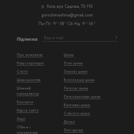
Київ, вул. Садова, 70-110
goroshinashina@gmail.com
Пн-Пт: 9
-18
Сб-Нд: 9
-16
00
00
00
00
Підписка
Про компанію
Шини
Наші партнери
Літні шини
Статті
Зимові шини
Шиномонтаж
Всесезонні шини
Шинний
Легкові шини
калькулятор
Легковантажнi шини
Контакти
Вантажнi шини
Карта сайту
Сільгосп шини
Акції
Диски
Обмін і
Литі диски
повернення