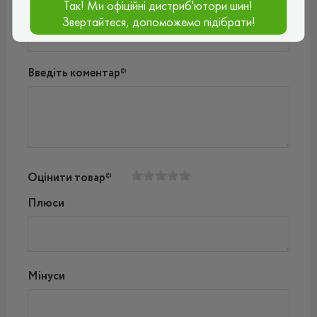
Так! Ми офіційні дистриб'ютори шин!
Ваш e-mail*
Звертайтеся, допоможемо підібрати!
Введіть коментар*
Оцінити товар*
Плюси
Мінуси