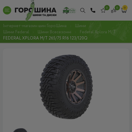
0
0
0
Інтернет-магазин шин ГороШина
Шини
Шини Federal
Шини Всесезонні
Federal Xplora M/T
FEDERAL XPLORA M/T 265/75 R16 123/120Q