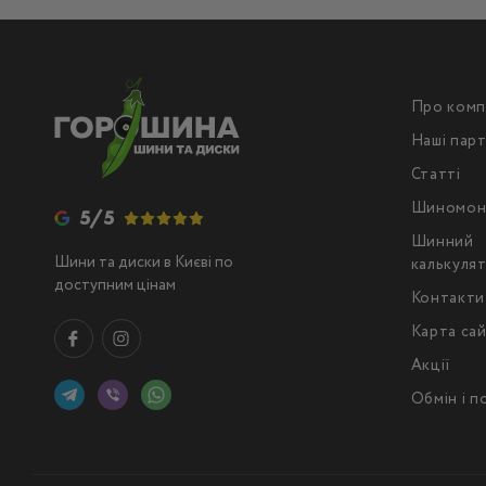
Про комп
Наші пар
Статті
Шиномон
5/5
Шинний
Шини та диски в Києві по
калькуля
доступним цінам
Контакти
Карта са
Акції
Обмін і 