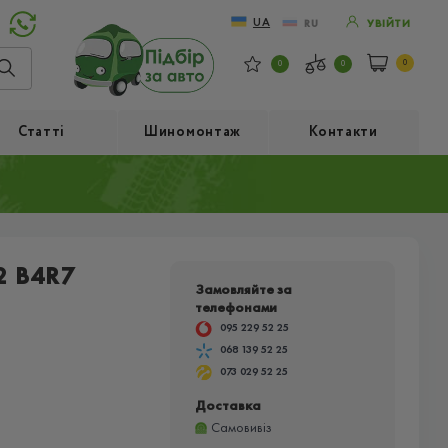
UA
RU
УВІЙТИ
0
0
0
Статті
Шиномонтаж
Контакти
2 B4R7
Замовляйте за
телефонами
095 229 52 25
068 139 52 25
073 029 52 25
Доставка
Самовивіз