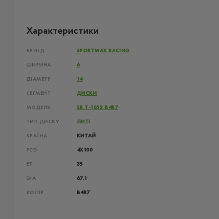
Характеристики
БРЕНД
SPORTMAX RACING
ШИРИНА
6
ДІАМЕТР
14
СЕГМЕНТ
ДИСКИ
МОДЕЛЬ
SR T-1052 B4R7
ТИП ДИСКУ
ЛИТІ
КРАЇНА
КИТАЙ
PCD
4X100
ET
35
DIA
67.1
КОЛІР
B4R7