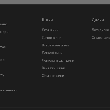
Шини
Диски
анію
Літні шини
Литі диски
тнери
Зимові шини
Сталеві ди
Всесезонні шини
таж
Легкові шини
тор
Легковантажнi шини
Вантажнi шини
йту
Сільгосп шини
повернення