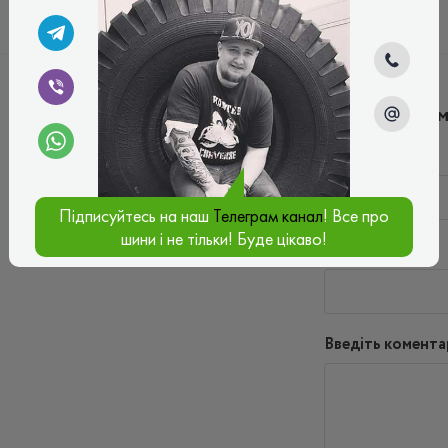
Написати ко
Ім'я*
Підписуйтесь на наш
Телеграм канал
! Все про
шини і не тільки! Буде цікаво!
Ваш e-mail*
Введіть комента