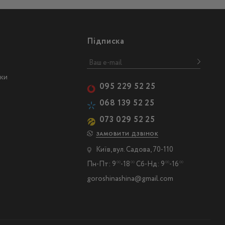
Підписка
ски
095 229 52 25
068 139 52 25
073 029 52 25
ЗАМОВИТИ ДЗВІНОК
Київ, вул. Садова, 70-110
Пн-Пт: 9
-18
Сб-Нд: 9
-16
00
00
00
00
goroshinashina@gmail.com