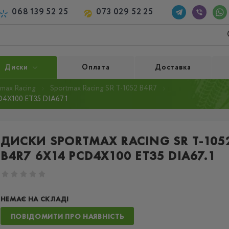
068 139 52 25
073 029 52 25
Диски
Оплата
Доставка
max Racing
Sportmax Racing SR T-1052 B4R7
4X100 ET35 DIA67.1
ДИСКИ SPORTMAX RACING SR T-105
B4R7 6X14 PCD4X100 ET35 DIA67.1
НЕМАЄ НА СКЛАДІ
ПОВІДОМИТИ ПРО НАЯВНІСТЬ