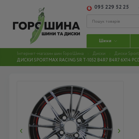
095 229 52 25
Шини
Інтернет-магазин шин ГороШина
Диски
Диски Sport
ДИСКИ SPORTMAX RACING SR T-1052 B4R7 B4R7 6X14 PCD