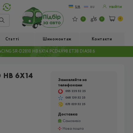
UA
RU
УВІЙТИ
0
0
0
Статті
Шиномонтаж
Контакти
ING SR-D2810 HB 6X14 PCD4X98 ET38 DIA58.6
 HB 6X14
Замовляйте за
телефонами
095 229 52 25
068 139 52 25
073 029 52 25
Доставка
Самовивіз
Нова пошта