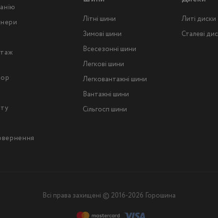
анію
Літні шини
Литі диски
тнери
Зимові шини
Сталеві ди
Всесезонні шини
таж
Легкові шини
тор
Легковантажнi шини
Вантажнi шини
йту
Сільгосп шини
повернення
Всі права захищені © 2016-2026 Горошина