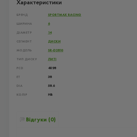
Характеристики
БРЕНД
SPORTMAX RACING
ШИРИНА
6
ДІАМЕТР
14
СЕГМЕНТ
ДИСКИ
МОДЕЛЬ
SR-D2810
ТИП ДИСКУ
ЛИТІ
PCD
4X98
ET
38
DIA
58.6
КОЛІР
HB
Відгуки (0)