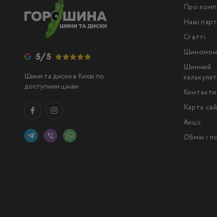
Про комп
Наші пар
Статті
Шиномон
5/5
Шинний
Шини та диски в Києві по
калькуля
доступним цінам
Контакти
Карта са
Акції
Обмін і 