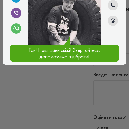
Написати ко
Ім'я*
Ваш e-mail*
Так! Наші шини свіжі! Звертайтеся,
допоможемо підібрати!
Введіть комента
Оцінити товар*
Плюси