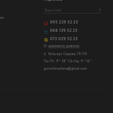
ски
095 229 52 25
068 139 52 25
073 029 52 25
ЗАМОВИТИ ДЗВІНОК
Київ, вул. Садова, 70-110
Пн-Пт: 9
-18
Сб-Нд: 9
-16
00
00
00
00
goroshinashina@gmail.com