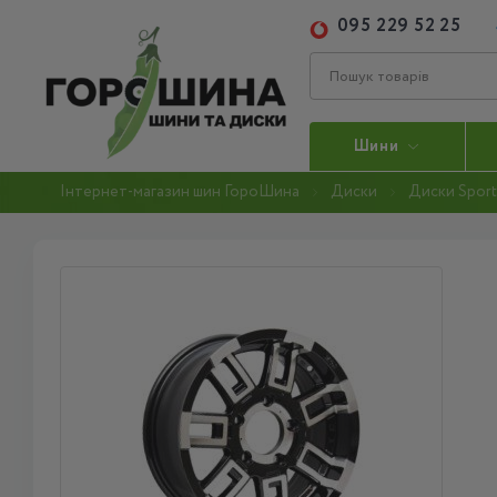
095 229 52 25
Шини
Інтернет-магазин шин ГороШина
Диски
Диски Sport