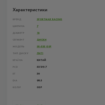
Характеристики
БРЕНД
SPORTMAX RACING
ШИРИНА
7
ДІАМЕТР
16
СЕГМЕНТ
ДИСКИ
МОДЕЛЬ
SR-535 GSP
ТИП ДИСКУ
ЛИТІ
КРАЇНА
КИТАЙ
PCD
5X139.7
ET
30
DIA
98.5
КОЛІР
GSP