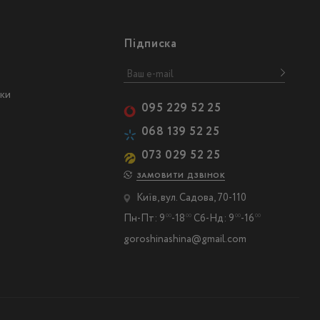
Підписка
ски
095 229 52 25
068 139 52 25
073 029 52 25
ЗАМОВИТИ ДЗВІНОК
Київ, вул. Садова, 70-110
Пн-Пт: 9
-18
Сб-Нд: 9
-16
00
00
00
00
goroshinashina@gmail.com