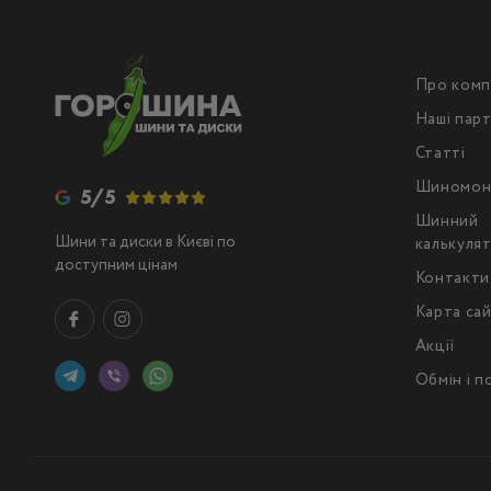
Про комп
Наші пар
Статті
Шиномон
5/5
Шинний
Шини та диски в Києві по
калькуля
доступним цінам
Контакти
Карта са
Акції
Обмін і 