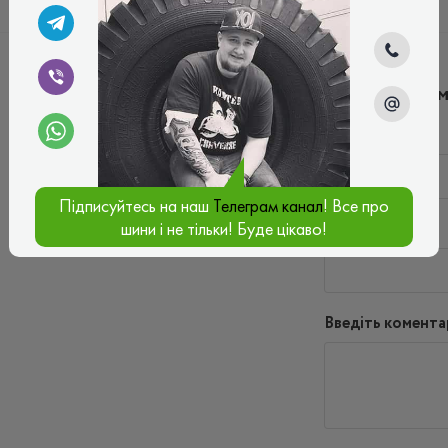
Написати ко
Ім'я*
Підписуйтесь на наш
Телеграм канал
! Все про
шини і не тільки! Буде цікаво!
Ваш e-mail*
Введіть комента