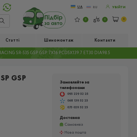
UA
RU
УВІЙТИ
0
0
0
Статті
Шиномонтаж
Контакти
ING SR-535 GSP GSP 7X16 PCD5X139.7 ET30 DIA98.5
SP GSP
Замовляйте за
телефонами
095 229 52 25
068 139 52 25
073 029 52 25
Доставка
Самовивіз
Нова пошта