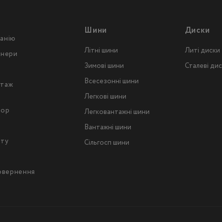
Шини
Диски
анію
Літні шини
Литі диски
тнери
Зимові шини
Сталеві ди
Всесезонні шини
таж
Легкові шини
тор
Легковантажнi шини
Вантажнi шини
йту
Сільгосп шини
повернення