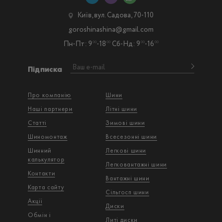
Київ, вул. Садова, 70-110
goroshinashina@gmail.com
Пн-Пт: 9
-18
Сб-Нд: 9
-16
00
00
00
00
Підписка
Про компанію
Шини
Наші партнери
Літні шини
Статті
Зимові шини
Шиномонтаж
Всесезонні шини
Шинний
Легкові шини
калькулятор
Легковантажнi шини
Контакти
Вантажнi шини
Карта сайту
Сільгосп шини
Акції
Диски
Обмін і
Литі диски