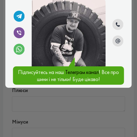
Ваш e-mail*
Введіть коментар*
Підписуйтесь на наш
Телеграм канал
! Все про
шини і не тільки! Буде цікаво!
Оцінити товар*
Плюси
Мінуси