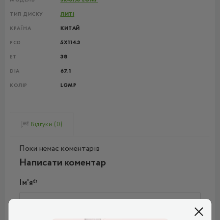
ТИП ДИСКУ
ЛИТІ
КРАЇНА
КИТАЙ
PCD
5X114.3
ET
38
DIA
67.1
КОЛІР
LGMP
Відгуки (0)
Поки немає коментарів
Написати коментар
Ім'я*