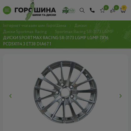
0
0
0
Інтернет-магазин шин ГороШина
Диски
Диски Sportmax Racing
Sportmax Racing SR-3173 LGMP
ДИСКИ SPORTMAX RACING SR-3173 LGMP LGMP 7X16
PCD5X114.3 ET38 DIA67.1