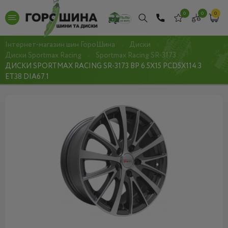
0
0
0
Інтернет-магазин шин ГороШина
Диски
Диски Sportmax Racing
Sportmax Racing SR-3173
ДИСКИ SPORTMAX RACING SR-3173 BP 6.5X15 PCD5X114.3
ET38 DIA67.1