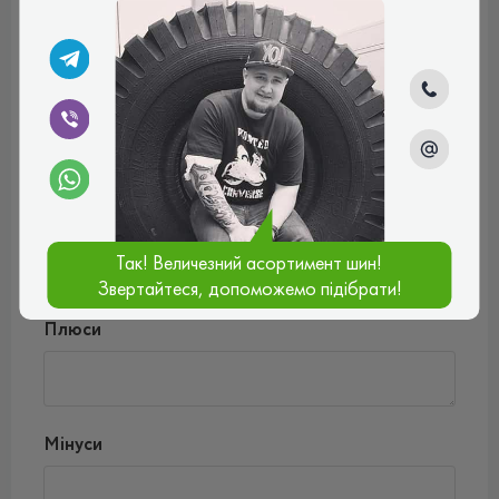
Ваш e-mail*
Введіть коментар*
Так! Величезний асортимент шин!
Звертайтеся, допоможемо підібрати!
Оцінити товар*
Плюси
Мінуси