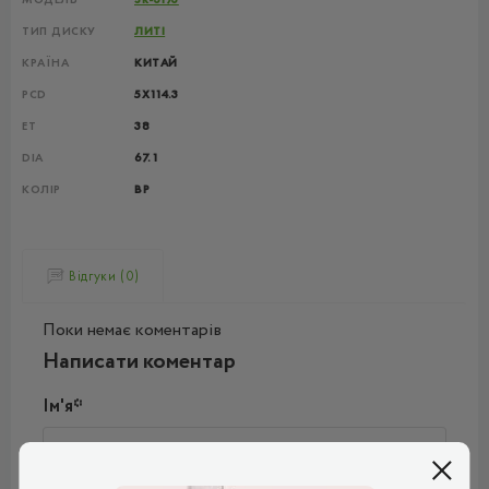
ТИП ДИСКУ
ЛИТІ
КРАЇНА
КИТАЙ
PCD
5X114.3
ET
38
DIA
67.1
КОЛІР
BP
Відгуки (0)
Поки немає коментарів
Написати коментар
Ім'я*