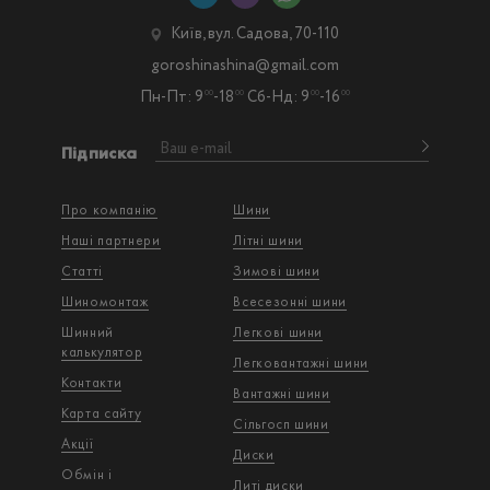
Київ, вул. Садова, 70-110
goroshinashina@gmail.com
Пн-Пт: 9
-18
Сб-Нд: 9
-16
00
00
00
00
Підписка
Про компанію
Шини
Наші партнери
Літні шини
Статті
Зимові шини
Шиномонтаж
Всесезонні шини
Шинний
Легкові шини
калькулятор
Легковантажнi шини
Контакти
Вантажнi шини
Карта сайту
Сільгосп шини
Акції
Диски
Обмін і
Литі диски