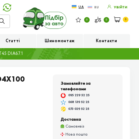
UA
RU
УВІЙТИ
0
0
0
Статті
Шиномонтаж
Контакти
45 DIA67.1
D4X100
Замовляйте за
телефонами
095 229 52 25
068 139 52 25
073 029 52 25
Доставка
Самовивіз
Нова пошта