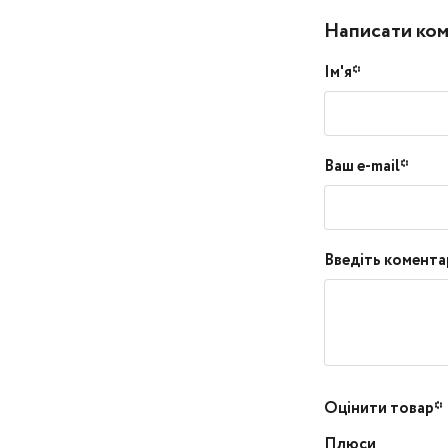
Написати ко
Ім'я*
Ваш e-mail*
Введіть комента
Оцінити товар*
Плюси