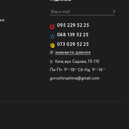
ски
095 229 52 25
068 139 52 25
073 029 52 25
ЗАМОВИТИ ДЗВІНОК
Київ, вул. Садова, 70-110
Пн-Пт: 9
-18
Сб-Нд: 9
-16
00
00
00
00
goroshinashina@gmail.com