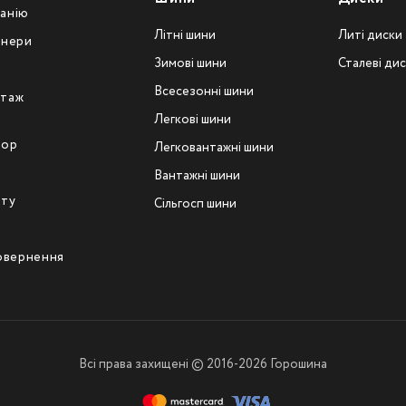
анію
Літні шини
Литі диски
тнери
Зимові шини
Сталеві ди
Всесезонні шини
таж
Легкові шини
тор
Легковантажнi шини
Вантажнi шини
йту
Сільгосп шини
повернення
Всі права захищені © 2016-2026 Горошина