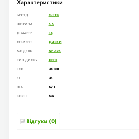
Характеристики
БРЕНД
FUTEK
ШИРИНА
5.5
ДІАМЕТР
14
СЕГМЕНТ
ДИСКИ
МОДЕЛЬ
NF-325
ТИП ДИСКУ
ЛИТІ
PCD
4X100
ET
45
DIA
67.1
КОЛІР
MB
Відгуки (0)