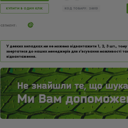
КУПИТИ В ОДИН КЛІК
КОД ТОВАРУ:
26013
СЕГМЕНТ:
У деяких випадках ми не можемо відвантажити 1, 2, 3 шт., том
звертатися до наших менеджерів для з’ясування можливості та
відвантаження.