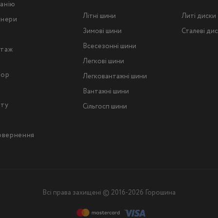
анію
Літні шини
Литі диски
тнери
Зимові шини
Сталеві ди
Всесезонні шини
таж
Легкові шини
тор
Легковантажнi шини
Вантажнi шини
йту
Сільгосп шини
повернення
Всі права захищені © 2016-2026 Горошина