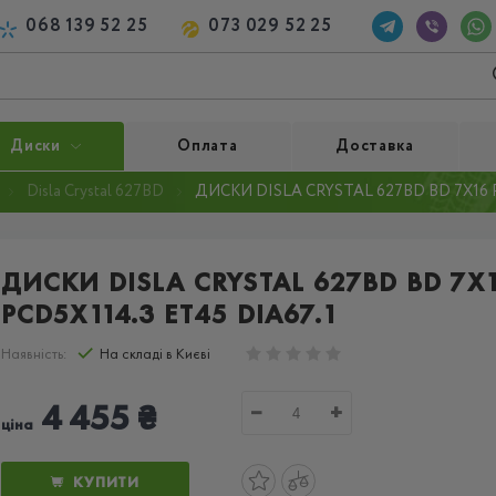
068 139 52 25
073 029 52 25
Диски
Оплата
Доставка
Disla Crystal 627BD
ДИСКИ DISLA CRYSTAL 627BD BD 7X16 P
ДИСКИ DISLA CRYSTAL 627BD BD 7X
PCD5X114.3 ET45 DIA67.1
Наявність:
На складі в Києві
4 455 ₴
−
+
ціна
КУПИТИ