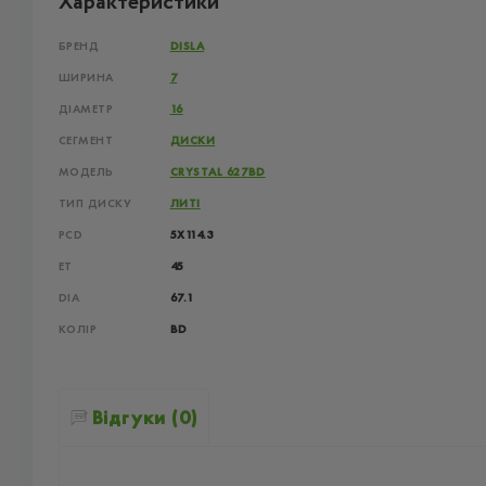
Характеристики
БРЕНД
DISLA
ШИРИНА
7
ДІАМЕТР
16
СЕГМЕНТ
ДИСКИ
МОДЕЛЬ
CRYSTAL 627BD
ТИП ДИСКУ
ЛИТІ
PCD
5X114.3
ET
45
DIA
67.1
КОЛІР
BD
Відгуки (0)