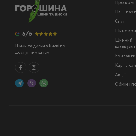
Про комп
Наші пар
Статті
Шиномон
5/5
Шинний
Шини та диски в Києві по
калькуля
доступним цінам
Контакти
Карта са
Акції
Обмін і 