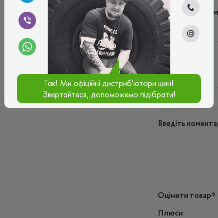
Написати ко
Ім'я*
Ваш e-mail*
Так! Ми офіційні дистриб'ютори шин!
Звертайтеся, допоможемо підібрати!
Введіть комента
Оцінити товар*
Плюси