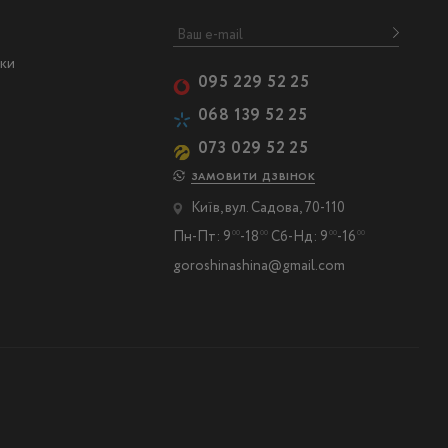
ски
095 229 52 25
068 139 52 25
073 029 52 25
ЗАМОВИТИ ДЗВІНОК
Київ, вул. Садова, 70-110
Пн-Пт: 9
-18
Сб-Нд: 9
-16
00
00
00
00
goroshinashina@gmail.com