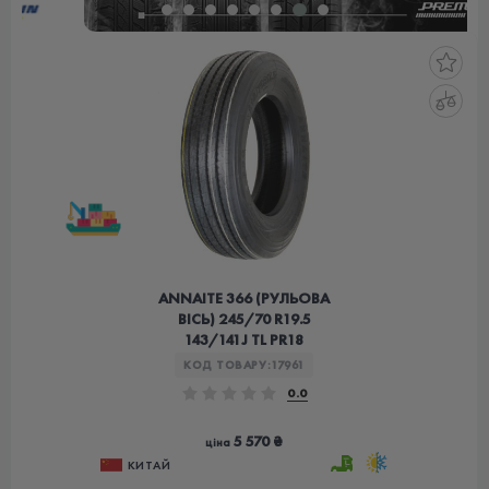
ANNAITE 366 (РУЛЬОВА
ВІСЬ) 245/70 R19.5
143/141J TL PR18
КОД ТОВАРУ:
17961
0.0
5 570 ₴
ціна
КИТАЙ