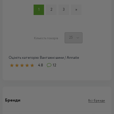
1
2
3
»
Кількість товарів
Оцініть категорію Вантажнi шини / Annaite
4.8
12
Бренди
Всі бренди