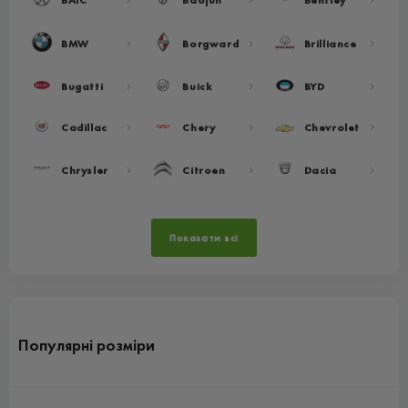
BMW
Borgward
Brilliance
Bugatti
Buick
BYD
Cadillac
Chery
Chevrolet
Chrysler
Citroen
Dacia
Показати всі
Популярні розміри