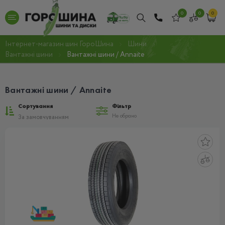
0
0
0
Інтернет-магазин шин ГороШина
Шини
Вантажнi шини
Вантажнi шини / Annaite
Вантажнi шини / Annaite
Сортування
Фільтр
Не обрано