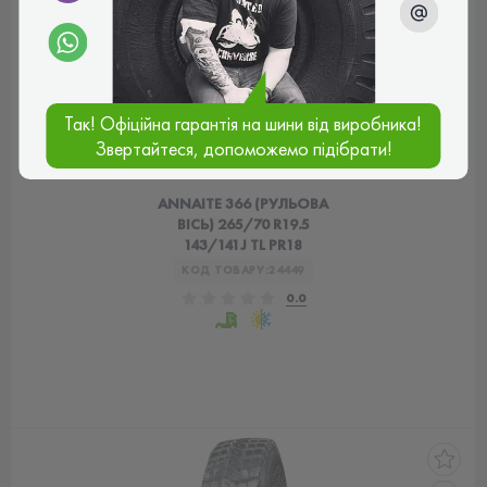
Так! Офіційна гарантія на шини від виробника!
Звертайтеся, допоможемо підібрати!
ANNAITE 366 (РУЛЬОВА
ВІСЬ) 265/70 R19.5
143/141J TL PR18
КОД ТОВАРУ:
24449
0.0