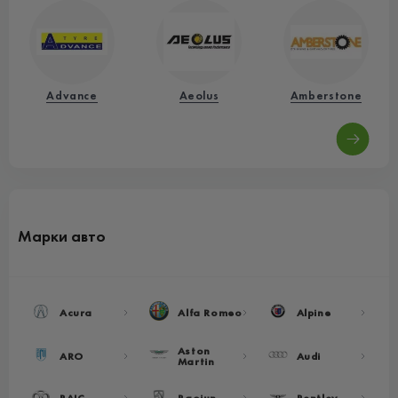
Advance
Aeolus
Amberstone
Марки авто
Acura
Alfa Romeo
Alpine
Aston
ARO
Audi
Martin
BAIC
Baojun
Bentley