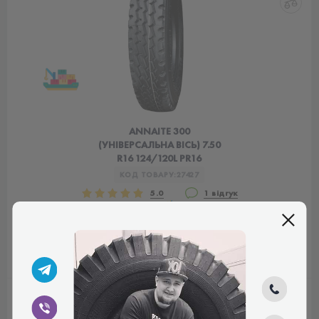
ANNAITE 300
(УНІВЕРСАЛЬНА ВІСЬ) 7.50
R16 124/120L PR16
КОД ТОВАРУ:
27427
5.0
1 відгук