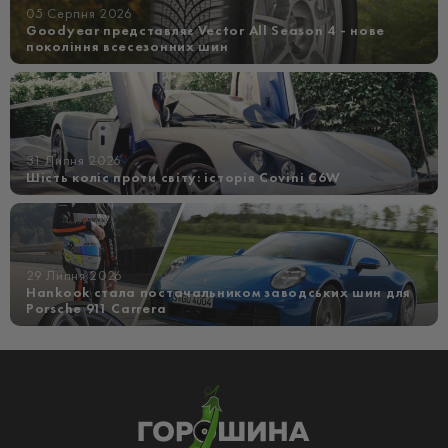
05 Серпня 2026
Goodyear представляє Vector All Season 4 - нове
покоління всесезонних шин
31 Липня 2026
Шість коліс проти світу: історія Covini C6W
29 Липня 2026
Hankook стала постачальником заводських шин для
Porsche 911 Carrera