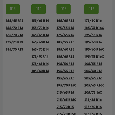
R13
R14
R15
R16
155/65 R13
155/65 R14
165/65 R15
175/80 R16
155/70 R13
155/70 R14
175/55 R15
185/75 R16C
165/70 R13
165/65 R14
175/65 R15
195/55 R16
175/70 R13
165/60 R14
185/55 R15
195/60 R16
185/70 R13
165/70 R14
185/60 R15
195/60 R16C
175/70 R14
185/65 R15
195/75 R16C
175/65 R14
195/50 R15
205/55 R16
185/60 R14
195/55 R15
205/60 R16
195/65 R15
205/65 R16
195/70 R15C
205/65 R16C
215/65 R15
205/75 16C
215/65 R15C
215/55 R16
215/70 R15
215/60 R16
215/70 R15C
215/65 R16