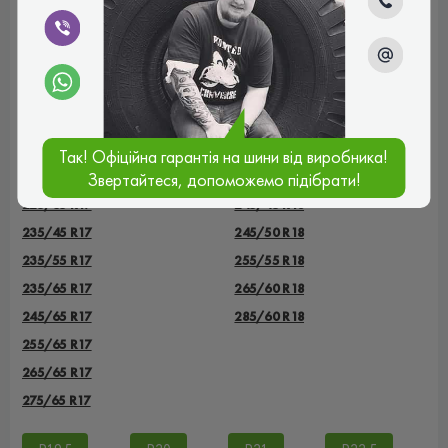
215/55 R17
225/55 R18
235/55 R19
215/60 R17
225/60 R18
245/45 R19
215/65 R17
235/40 R18
245/55 R19
225/45 R17
235/45 R18
255/35 R19
225/50 R17
235/50 R18
255/50 R19
225/55 R17
235/55 R18
255/55 R19
Так! Офіційна гарантія на шини від виробника!
225/60 R17
235/60 R18
265/50 R19
Звертайтеся, допоможемо підібрати!
225/65 R17
245/45 R18
235/45 R17
245/50 R18
235/55 R17
255/55 R18
235/65 R17
265/60 R18
245/65 R17
285/60 R18
255/65 R17
265/65 R17
275/65 R17