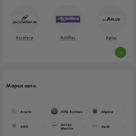
Accelera
Achilles
Aplus
Марки авто
Acura
Alfa Romeo
Alpine
Aston
ARO
Audi
Martin