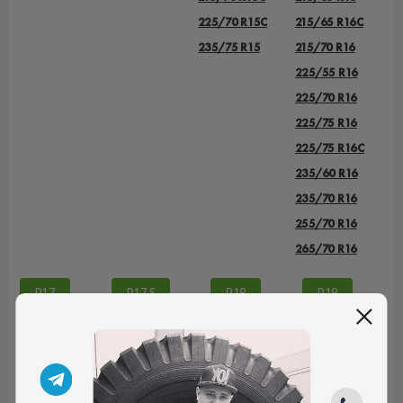
225/70 R15C
215/65 R16C
235/75 R15
215/70 R16
225/55 R16
225/70 R16
225/75 R16
225/75 R16С
235/60 R16
235/70 R16
255/70 R16
265/70 R16
R17
R17.5
R18
R19
205/50 R17
215/75 R17.5
215/45 R18
155/70 R19
215/45 R17
235/75 R17.5
215/55 R18
235/45 R19
215/50 R17
245/70 R17.5
225/40 R18
235/50 R19