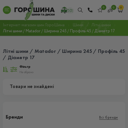
0
0
0
Інтернет-магазин шин ГороШина
Шини
Літні шини
Літні шини / Matador / Ширина 245 / Профіль 45 / Діаметр 17
Літні шини / Matador / Ширина 245 / Профіль 45
/ Діаметр 17
Фільтр
Не обрано
Товари не знайдені
Бренди
Всі бренди