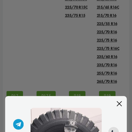
225/70 R15C
215/65 R16C
235/75 R15
215/70 R16
225/55 R16
225/70 R16
225/75 R16
225/75 R16С
235/60 R16
235/70 R16
255/70 R16
265/70 R16
R17
R17.5
R18
R19
205/50 R17
215/75 R17.5
215/45 R18
155/70 R19
215/45 R17
235/75 R17.5
215/55 R18
235/45 R19
215/50 R17
245/70 R17.5
225/40 R18
235/50 R19