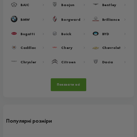
BAIC
Baojun
Bentley
BMW
Borgward
Brilliance
Bugatti
Buick
BYD
Cadillac
Chery
Chevrolet
Chrysler
Citroen
Dacia
Показати всі
Популярні розміри