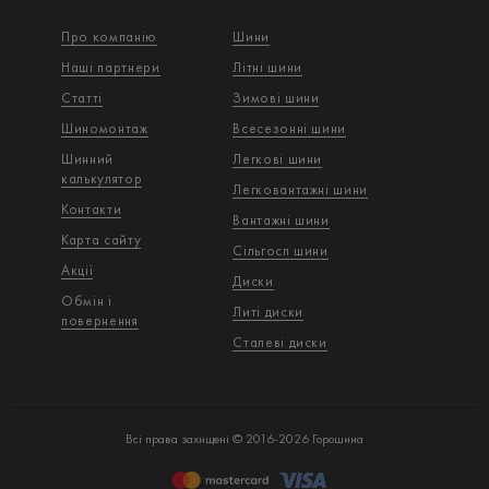
Про компанію
Шини
Наші партнери
Літні шини
Статті
Зимові шини
Шиномонтаж
Всесезонні шини
Шинний
Легкові шини
калькулятор
Легковантажнi шини
Контакти
Вантажнi шини
Карта сайту
Сільгосп шини
Акції
Диски
Обмін і
Литі диски
повернення
Сталеві диски
Всі права захищені © 2016-2026 Горошина