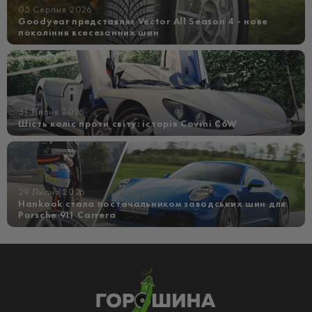
05 Серпня 2026
Goodyear представляє Vector All Season 4 - нове
покоління всесезонних шин
31 Липня 2026
Шість коліс проти світу: історія Covini C6W
29 Липня 2026
Hankook стала постачальником заводських шин для
Porsche 911 Carrera