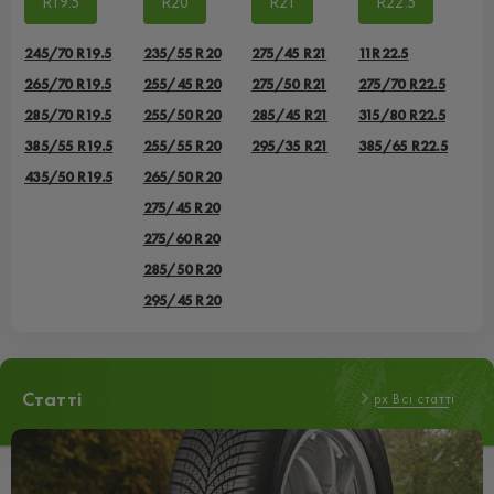
R19.5
R20
R21
R22.5
245/70 R19.5
235/55 R20
275/45 R21
11R22.5
265/70 R19.5
255/45 R20
275/50 R21
275/70 R22.5
285/70 R19.5
255/50 R20
285/45 R21
315/80 R22.5
385/55 R19.5
255/55 R20
295/35 R21
385/65 R22.5
435/50 R19.5
265/50 R20
275/45 R20
275/60 R20
285/50 R20
295/45 R20
Статті
px Всі статті