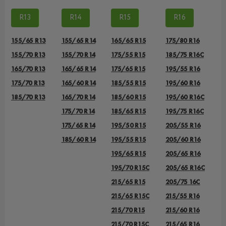
R13
R14
R15
R16
155/65 R13
155/65 R14
165/65 R15
175/80 R16
155/70 R13
155/70 R14
175/55 R15
185/75 R16C
165/70 R13
165/65 R14
175/65 R15
195/55 R16
175/70 R13
165/60 R14
185/55 R15
195/60 R16
185/70 R13
165/70 R14
185/60 R15
195/60 R16C
175/70 R14
185/65 R15
195/75 R16C
175/65 R14
195/50 R15
205/55 R16
185/60 R14
195/55 R15
205/60 R16
195/65 R15
205/65 R16
195/70 R15C
205/65 R16C
215/65 R15
205/75 16C
215/65 R15C
215/55 R16
215/70 R15
215/60 R16
215/70 R15C
215/65 R16